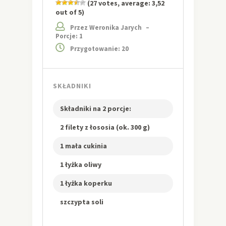
(
27
votes, average:
3,52
out of 5)
Przez Weronika Jarych
–
Porcje: 1
Przygotowanie: 20
SKŁADNIKI
Składniki na 2 porcje:
2 filety z łososia (ok. 300 g)
1 mała cukinia
1 łyżka oliwy
1 łyżka koperku
szczypta soli