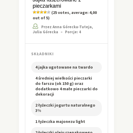
pieczarkami
(
25
votes, average:
4,00
out of 5)
Przez Anna Górecka-Tuteja,
Julia Górecka
–
Porcje: 4
SKŁADNIKI
4 jajka ugotowane na twardo
4 średniej wielkości pieczarki
do farszu (ok 150 g) oraz
dodatkowo 4 małe pieczarki do
dekoracji
2 łyżeczki jogurtu naturalnego
3%
1 łyżeczka majonezu light
2 łyżeczki oleju rzepakowego