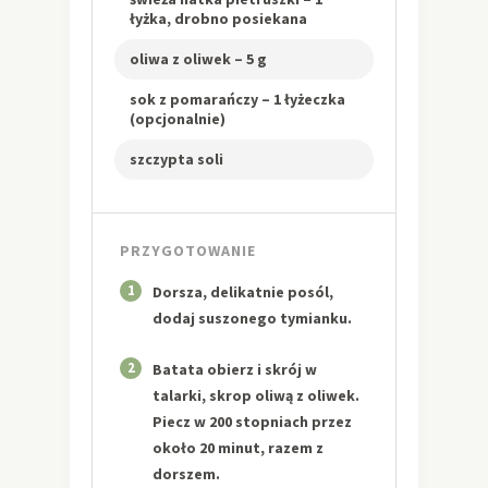
łyżka, drobno posiekana
oliwa z oliwek – 5 g
sok z pomarańczy – 1 łyżeczka
(opcjonalnie)
szczypta soli
PRZYGOTOWANIE
1
Dorsza, delikatnie posól,
dodaj suszonego tymianku.
2
Batata obierz i skrój w
talarki, skrop oliwą z oliwek.
Piecz w 200 stopniach przez
około 20 minut, razem z
dorszem.