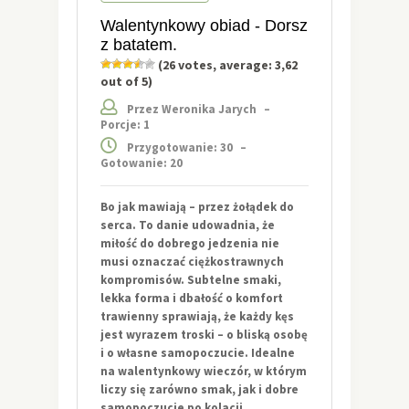
Walentynkowy obiad - Dorsz
z batatem.
(
26
votes, average:
3,62
out of 5)
Przez Weronika Jarych
–
Porcje: 1
Przygotowanie: 30
–
Gotowanie: 20
Bo jak mawiają – przez żołądek do
serca. To danie udowadnia, że
miłość do dobrego jedzenia nie
musi oznaczać ciężkostrawnych
kompromisów. Subtelne smaki,
lekka forma i dbałość o komfort
trawienny sprawiają, że każdy kęs
jest wyrazem troski – o bliską osobę
i o własne samopoczucie. Idealne
na walentynkowy wieczór, w którym
liczy się zarówno smak, jak i dobre
samopoczucie po kolacji.