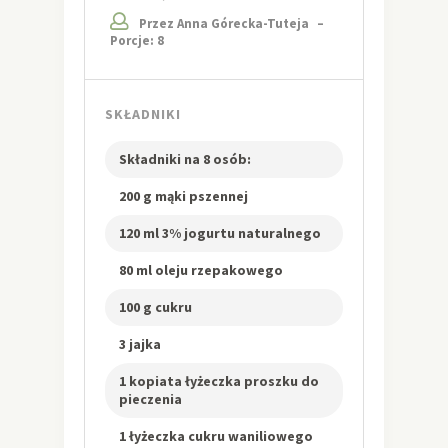
Przez Anna Górecka-Tuteja
–
Porcje: 8
SKŁADNIKI
Składniki na 8 osób:
200 g mąki pszennej
120 ml 3% jogurtu naturalnego
80 ml oleju rzepakowego
100 g cukru
3 jajka
1 kopiata łyżeczka proszku do
pieczenia
1 łyżeczka cukru waniliowego