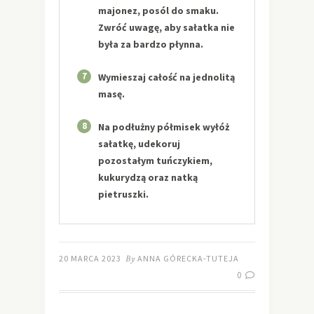
majonez, posól do smaku.
Zwróć uwagę, aby sałatka nie
była za bardzo płynna.
7
Wymieszaj całość na jednolitą
masę.
8
Na podłużny półmisek wyłóż
sałatkę, udekoruj
pozostałym tuńczykiem,
kukurydzą oraz natką
pietruszki.
20 MARCA 2023
By
ANNA GÓRECKA-TUTEJA
0