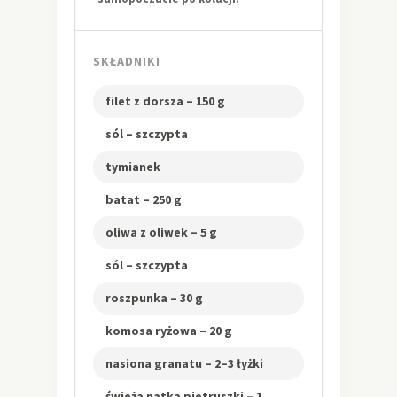
SKŁADNIKI
filet z dorsza – 150 g
sól – szczypta
tymianek
batat – 250 g
oliwa z oliwek – 5 g
sól – szczypta
roszpunka – 30 g
komosa ryżowa – 20 g
nasiona granatu – 2–3 łyżki
świeża natka pietruszki – 1