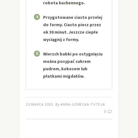
robota kuchennego.
4
Przygotowane ciasto przelej
do formy. Ciasto piecz przez
ok 30 minut. Jeszcze ciepłe
wyciągnij z formy.
5
Wierzch babki po ostygnięciu
można posypać cukrem
pudrem, kokosem lub
płatkami migdałów.
20 MARCA 2023
By
ANNA GÓRECKA-TUTEJA
0