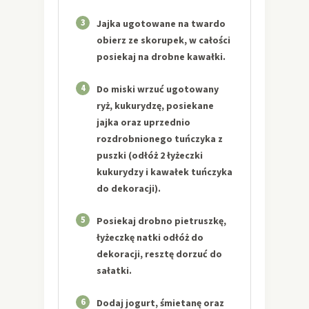
3
Jajka ugotowane na twardo
obierz ze skorupek, w całości
posiekaj na drobne kawałki.
4
Do miski wrzuć ugotowany
ryż, kukurydzę, posiekane
jajka oraz uprzednio
rozdrobnionego tuńczyka z
puszki (odłóż 2 łyżeczki
kukurydzy i kawałek tuńczyka
do dekoracji).
5
Posiekaj drobno pietruszkę,
łyżeczkę natki odłóż do
dekoracji, resztę dorzuć do
sałatki.
6
Dodaj jogurt, śmietanę oraz