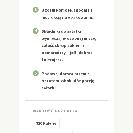
3
Ugotuj komosę, zgodnie z
instrukcją na opakowaniu.
4
Składniki do sałatki
wymieszaj w osobnej misce,
całość skrop sokiem z
pomarańczy – jeśli dobrze
tolerujesz.
5
Podawaj dorsza razem z
batatem, obok ułóż porcję
sałatki.
WARTOŚĆ ODŻYWCZA
820
Kalorie