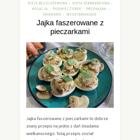
DIETA BEZGLUTENOWA
DIETA STANDARDOWA
/
/
KOLACJA
PODWIECZOREK
PRZEKĄSKA
/
/
/
ŚNIADANIE
WEGETARIAŃSKIE
/
Jajka faszerowane z
pieczarkami
Jajka faszerowane z pieczarkami to dobrze
znany przepis na jedno z dań śniadania
wielkanocnego. Tutaj przepis został