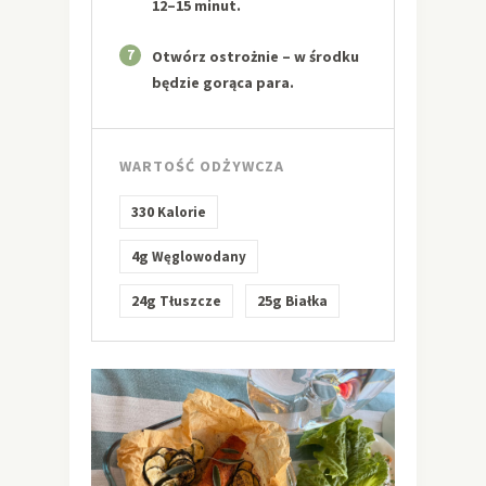
12–15 minut.
7
Otwórz ostrożnie – w środku
będzie gorąca para.
WARTOŚĆ ODŻYWCZA
330
Kalorie
4g
Węglowodany
24g
25g
Tłuszcze
Białka