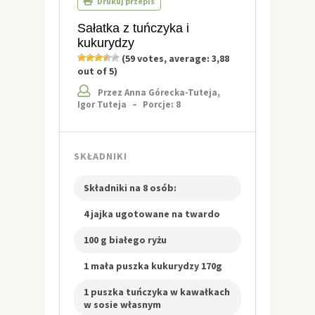
Drukuj przepis
Sałatka z tuńczyka i
kukurydzy
(
59
votes, average:
3,88
out of 5)
Przez Anna Górecka-Tuteja,
Igor Tuteja
–
Porcje: 8
SKŁADNIKI
Składniki na 8 osób:
4 jajka ugotowane na twardo
100 g białego ryżu
1 mała puszka kukurydzy 170g
1 puszka tuńczyka w kawałkach
w sosie własnym