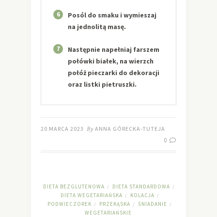
6
Posól do smaku i wymieszaj
na jednolitą masę.
7
Następnie napełniaj farszem
połówki białek, na wierzch
połóż pieczarki do dekoracji
oraz listki pietruszki.
20 MARCA 2023
By
ANNA GÓRECKA-TUTEJA
0
DIETA BEZGLUTENOWA
DIETA STANDARDOWA
/
/
DIETA WEGETARIAŃSKA
KOLACJA
/
/
PODWIECZOREK
PRZEKĄSKA
ŚNIADANIE
/
/
/
WEGETARIAŃSKIE