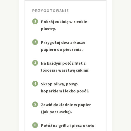
PRZYGOTOWANIE
1
Pokrój cukinię w cienkie
plastry.
2
Przygotuj dwa arkusze
papieru do pieczenia.
3
Na każdym połóż filet z
łososia i warstwę cukinii.
4
Skrop oliwą, posyp
koperkiem i lekko posól.
5
Zawiń dokładnie w papier
(jak paczuszkę).
6
Połóż na grillu i piecz około