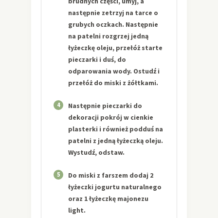
brudnych części, umyj, a
następnie zetrzyj na tarce o
grubych oczkach. Następnie
na patelni rozgrzej jedną
łyżeczkę oleju, przełóż starte
pieczarki i duś, do
odparowania wody. Ostudź i
przełóż do miski z żółtkami.
4
Następnie pieczarki do
dekoracji pokrój w cienkie
plasterki i również podduś na
patelni z jedną łyżeczką oleju.
Wystudź, odstaw.
5
Do miski z farszem dodaj 2
łyżeczki jogurtu naturalnego
oraz 1 łyżeczkę majonezu
light.