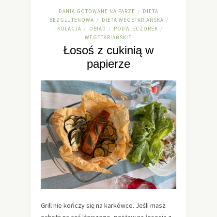
DANIA GOTOWANE NA PARZE
DIETA
/
BEZGLUTENOWA
DIETA WEGETARIAŃSKA
/
/
KOLACJA
OBIAD
PODWIECZOREK
/
/
/
WEGETARIAŃSKIE
Łosoś z cukinią w
papierze
Grill nie kończy się na karkówce. Jeśli masz