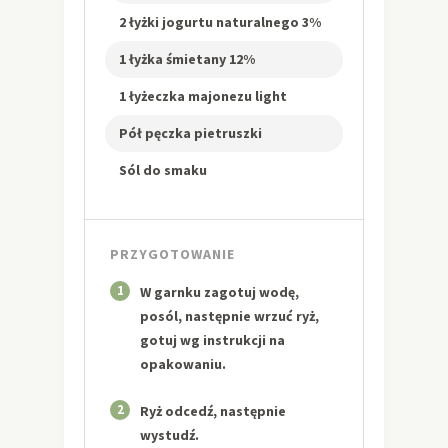
2 łyżki jogurtu naturalnego 3%
1 łyżka śmietany 12%
1 łyżeczka majonezu light
Pół pęczka pietruszki
Sól do smaku
PRZYGOTOWANIE
1
W garnku zagotuj wodę,
posól, następnie wrzuć ryż,
gotuj wg instrukcji na
opakowaniu.
2
Ryż odcedź, następnie
wystudź.