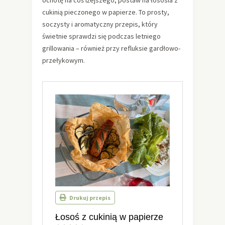
ochotę na coś lżejszego, postaw na łososia z
cukinią pieczonego w papierze. To prosty,
soczysty i aromatyczny przepis, który
świetnie sprawdzi się podczas letniego
grillowania – również przy refluksie gardłowo-
przełykowym.
Drukuj przepis
Łosoś z cukinią w papierze