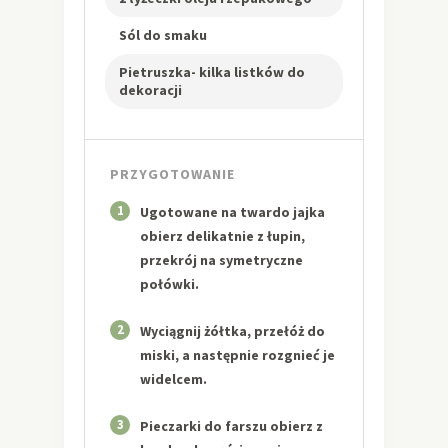
Sól do smaku
Pietruszka- kilka listków do
dekoracji
PRZYGOTOWANIE
1
Ugotowane na twardo jajka
obierz delikatnie z łupin,
przekrój na symetryczne
połówki.
2
Wyciągnij żółtka, przełóż do
miski, a następnie rozgnieć je
widelcem.
3
Pieczarki do farszu obierz z