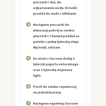
pieczarki i duś, do
odparowania wody. Ostudź i
przełóż do miski z żółtkami.
4
Następnie pieczarki do
dekoracji pokrój w cienkie
plasterki i również podduś na
patelni z jedną łyżeczką oleju.
Wystudź, odstaw.
5
Do miski z farszem dodaj 2
łyżeczki jogurtu naturalnego
oraz 1 łyżeczkę majonezu
light.
6
Posól do smaku i wymieszaj
na jednolitą masę.
7
Następnie napełniaj farszem