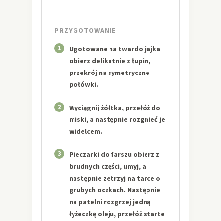
PRZYGOTOWANIE
1
Ugotowane na twardo jajka
obierz delikatnie z łupin,
przekrój na symetryczne
połówki.
2
Wyciągnij żółtka, przełóż do
miski, a następnie rozgnieć je
widelcem.
3
Pieczarki do farszu obierz z
brudnych części, umyj, a
następnie zetrzyj na tarce o
grubych oczkach. Następnie
na patelni rozgrzej jedną
łyżeczkę oleju, przełóż starte