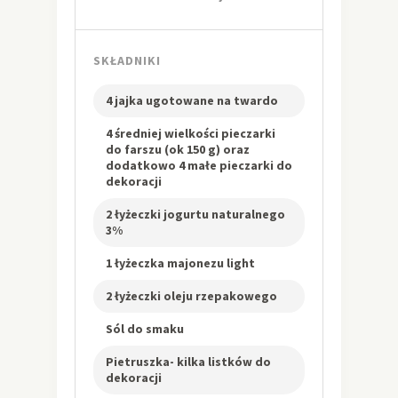
SKŁADNIKI
4 jajka ugotowane na twardo
4 średniej wielkości pieczarki
do farszu (ok 150 g) oraz
dodatkowo 4 małe pieczarki do
dekoracji
2 łyżeczki jogurtu naturalnego
3%
1 łyżeczka majonezu light
2 łyżeczki oleju rzepakowego
Sól do smaku
Pietruszka- kilka listków do
dekoracji