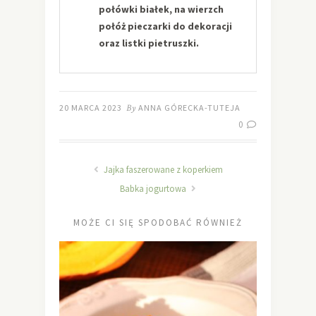
połówki białek, na wierzch
połóż pieczarki do dekoracji
oraz listki pietruszki.
20 MARCA 2023
By
ANNA GÓRECKA-TUTEJA
0
Jajka faszerowane z koperkiem
Babka jogurtowa
MOŻE CI SIĘ SPODOBAĆ RÓWNIEŻ