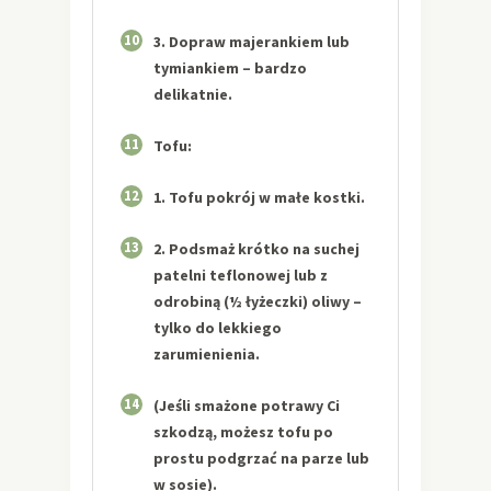
10
3. Dopraw majerankiem lub
tymiankiem – bardzo
delikatnie.
11
Tofu:
12
1. Tofu pokrój w małe kostki.
13
2. Podsmaż krótko na suchej
patelni teflonowej lub z
odrobiną (½ łyżeczki) oliwy –
tylko do lekkiego
zarumienienia.
14
(Jeśli smażone potrawy Ci
szkodzą, możesz tofu po
prostu podgrzać na parze lub
w sosie).