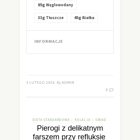
85g
Węglowodany
33g
45g
Tłuszcze
Białka
INFORMACJE
3 LUTEGO 2026
By
ADMIN
0
DIETA STANDARDOWA
KOLACJA
OBIAD
/
/
Pierogi z delikatnym
farszem przy refluksie