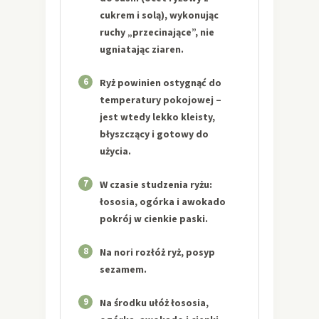
cukrem i solą), wykonując
ruchy „przecinające”, nie
ugniatając ziaren.
6
Ryż powinien ostygnąć do
temperatury pokojowej –
jest wtedy lekko kleisty,
błyszczący i gotowy do
użycia.
7
W czasie studzenia ryżu:
łososia, ogórka i awokado
pokrój w cienkie paski.
8
Na nori rozłóż ryż, posyp
sezamem.
9
Na środku ułóż łososia,