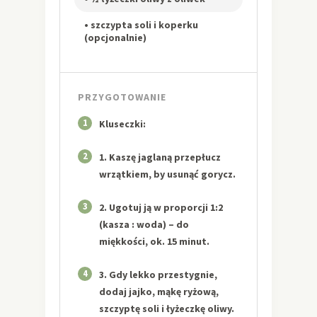
• szczypta soli i koperku
(opcjonalnie)
PRZYGOTOWANIE
1
Kluseczki:
2
1. Kaszę jaglaną przepłucz
wrzątkiem, by usunąć gorycz.
3
2. Ugotuj ją w proporcji 1:2
(kasza : woda) – do
miękkości, ok. 15 minut.
4
3. Gdy lekko przestygnie,
dodaj jajko, mąkę ryżową,
szczyptę soli i łyżeczkę oliwy.