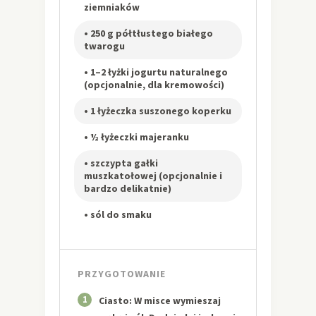
ziemniaków
• 250 g półtłustego białego
twarogu
• 1–2 łyżki jogurtu naturalnego
(opcjonalnie, dla kremowości)
• 1 łyżeczka suszonego koperku
• ½ łyżeczki majeranku
• szczypta gałki
muszkatołowej (opcjonalnie i
bardzo delikatnie)
• sól do smaku
PRZYGOTOWANIE
1
Ciasto: W misce wymieszaj