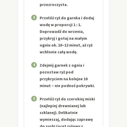
przezroczysta.
3
Przełóż ryż do garnka i dodaj
wodę w proporcji 1 : 1.
Doprowadź do wrzenia,
przykryj i gotuj na małym
ogniu ok. 10–12 minut, aż ryż
wchłonie całą wodę.
4
Zdejmij garnek z ognia i
pozostaw ryż pod
przykryciem na kolejne 10
minut – nie podnoś pokrywki.
5
Przełóż ryż do szerokiej miski
(najlepiej drewnianej lub
szklanej). Delikatnie
wymieszaj, dodając zaprawę
do sushi (ocet ryżowy z