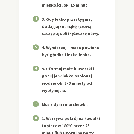
miękkości, ok. 15 minut.
4
3. Gdy lekko przestygnie,
dodaj jajko, mąkę ryżową,
szczyptę soli i łyżeczkę oliwy.
5
4. Wymieszaj – masa powinna
być gładka i lekko lepka.
6
5. Uformuj małe kluseczki i
gotuj je w lekko osolonej
wodzie ok. 2–3 minuty od
wypłynięcia.
7
Mus z dyni i marchewki:
8
1. Warzywa pokrój na kawałki
i upiecz w 180°C przez 25
minut (lub ugotuj na parze,