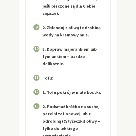
jeśli pieczone są dla Ciebie
cięższe).
9
2. Zblenduj z oliwą i odrobiną
wody na kremowy mus.
10
3. Dopraw majerankiem lub
tymiankiem – bardzo
delikatnie.
11
Tofu:
12
1. Tofu pokrój w małe kostki.
13
2. Podsmaż krótko na suchej
patelni teflonowej lub z
odrobiną (½ łyżeczki) oliwy –
tylko do lekkiego
zarumienienia.