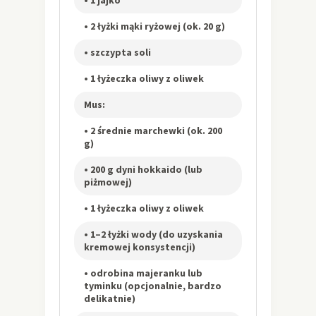
• 2 łyżki mąki ryżowej (ok. 20 g)
• szczypta soli
• 1 łyżeczka oliwy z oliwek
Mus:
• 2 średnie marchewki (ok. 200
g)
• 200 g dyni hokkaido (lub
piżmowej)
• 1 łyżeczka oliwy z oliwek
• 1–2 łyżki wody (do uzyskania
kremowej konsystencji)
• odrobina majeranku lub
tyminku (opcjonalnie, bardzo
delikatnie)