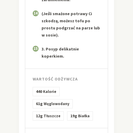
14
(Jeśli smażone potrawy Ci
szkodzą, możesz tofu po
prostu podgrzać na parze lub
w sosie).
15
3. Posyp delikatnie
koperkiem.
WARTOŚĆ ODŻYWCZA
440
Kalorie
61g
Węglowodany
12g
19g
Tłuszcze
Białka