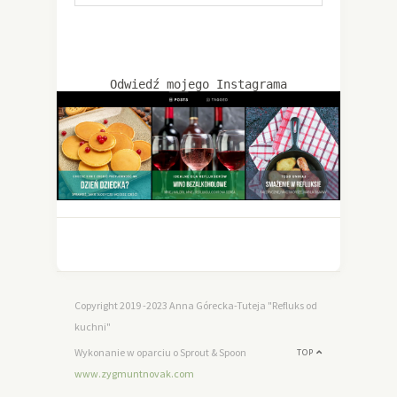
Odwiedź mojego Instagrama
Copyright 2019 -2023 Anna Górecka-Tuteja "Refluks od
kuchni"
Wykonanie w oparciu o Sprout & Spoon
TOP
www.zygmuntnovak.com