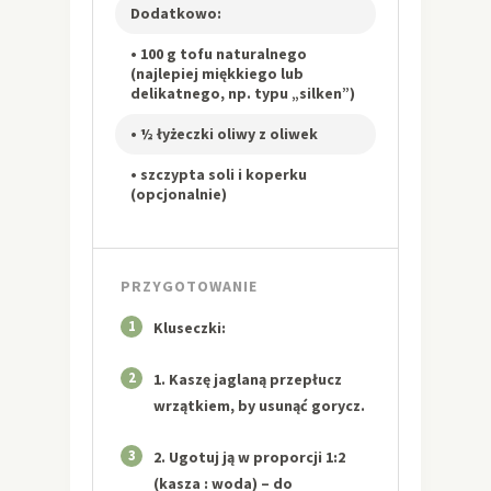
Dodatkowo:
• 100 g tofu naturalnego
(najlepiej miękkiego lub
delikatnego, np. typu „silken”)
• ½ łyżeczki oliwy z oliwek
• szczypta soli i koperku
(opcjonalnie)
PRZYGOTOWANIE
1
Kluseczki:
2
1. Kaszę jaglaną przepłucz
wrzątkiem, by usunąć gorycz.
3
2. Ugotuj ją w proporcji 1:2
(kasza : woda) – do