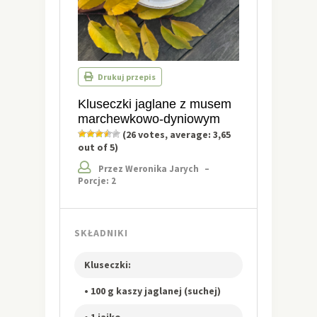
Drukuj przepis
Kluseczki jaglane z musem
marchewkowo-dyniowym
(
26
votes, average:
3,65
out of 5)
Przez Weronika Jarych
–
Porcje: 2
SKŁADNIKI
Kluseczki:
• 100 g kaszy jaglanej (suchej)
• 1 jajko