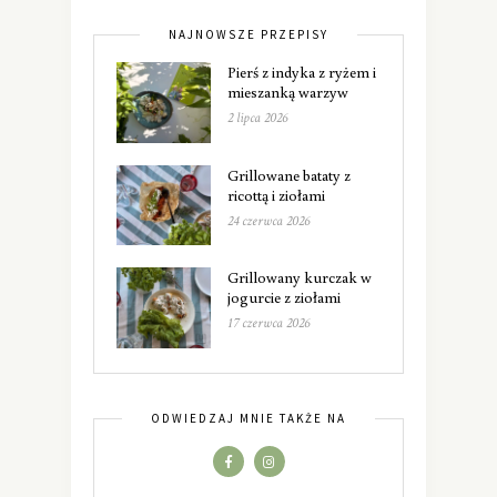
NAJNOWSZE PRZEPISY
Pierś z indyka z ryżem i
mieszanką warzyw
2 lipca 2026
Grillowane bataty z
ricottą i ziołami
24 czerwca 2026
Grillowany kurczak w
jogurcie z ziołami
17 czerwca 2026
ODWIEDZAJ MNIE TAKŻE NA