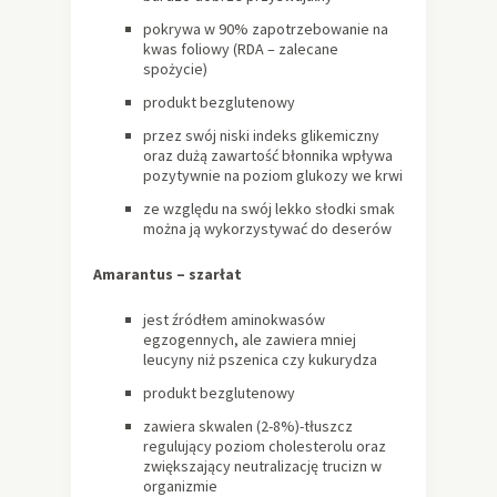
pokrywa w 90% zapotrzebowanie na
kwas foliowy (RDA – zalecane
spożycie)
produkt bezglutenowy
przez swój niski indeks glikemiczny
oraz dużą zawartość błonnika wpływa
pozytywnie na poziom glukozy we krwi
ze względu na swój lekko słodki smak
można ją wykorzystywać do deserów
Amarantus – szarłat
jest źródłem aminokwasów
egzogennych, ale zawiera mniej
leucyny niż pszenica czy kukurydza
produkt bezglutenowy
zawiera skwalen (2-8%)-tłuszcz
regulujący poziom cholesterolu oraz
zwiększający neutralizację trucizn w
organizmie