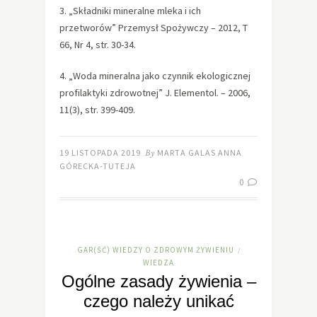
3. „Składniki mineralne mleka i ich
przetworów” Przemysł Spożywczy – 2012, T
66, Nr 4, str. 30-34.
4. „Woda mineralna jako czynnik ekologicznej
profilaktyki zdrowotnej” J. Elementol. – 2006,
11(3), str. 399-409.
19 LISTOPADA 2019
By
MARTA GALAS ANNA
GÓRECKA-TUTEJA
0
GAR(ŚĆ) WIEDZY O ZDROWYM ŻYWIENIU
/
WIEDZA
Ogólne zasady żywienia –
czego należy unikać