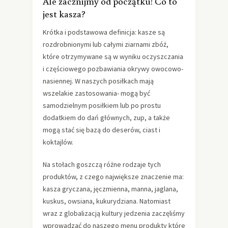
Ale zacznijmy od początku! Co to
jest kasza?
Krótka i podstawowa definicja: kasze są
rozdrobnionymi lub całymi ziarnami zbóż,
które otrzymywane są w wyniku oczyszczania
i częściowego pozbawiania okrywy owocowo-
nasiennej. W naszych posiłkach mają
wszelakie zastosowania- mogą być
samodzielnym posiłkiem lub po prostu
dodatkiem do dań głównych, zup, a także
mogą stać się bazą do deserów, ciast i
koktajlów.
Na stołach goszczą różne rodzaje tych
produktów, z czego największe znaczenie ma:
kasza gryczana, jęczmienna, manna, jaglana,
kuskus, owsiana, kukurydziana. Natomiast
wraz z globalizacją kultury jedzenia zaczęliśmy
wprowadzać do naszego menu produkty które