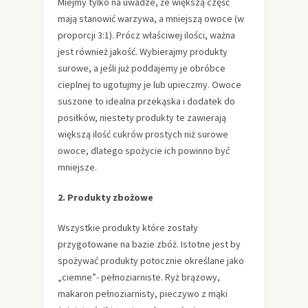
Miejmy tylko na uwadze, że większą część
mają stanowić warzywa, a mniejszą owoce (w
proporcji 3:1). Prócz właściwej ilości, ważna
jest również jakość. Wybierajmy produkty
surowe, a jeśli już poddajemy je obróbce
cieplnej to ugotujmy je lub upieczmy. Owoce
suszone to idealna przekąska i dodatek do
posiłków, niestety produkty te zawierają
większą ilość cukrów prostych niż surowe
owoce, dlatego spożycie ich powinno być
mniejsze.
2.
Produkty zbożowe
Wszystkie produkty które zostały
przygotowane na bazie zbóż. Istotne jest by
spożywać produkty potocznie określane jako
„ciemne”- pełnoziarniste. Ryż brązowy,
makaron pełnoziarnisty, pieczywo z mąki