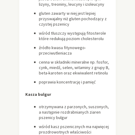
lizyny, treoniny, leucyny i izoleucyny
gluten zawarty w niej jest lepiej
przyswajalny niż gluten pochodzący z
czystej pszenicy
wśród tłuszczy występują fitosterole
które redukują poziom cholesterolu
źródło kwasu fitynowego-
przeciwutleniacza
cenna w składniki mineralne np. fosfor,
cynk, miedź, selen, witaminy z grupy B,
beta-karoten oraz ekwiwalent retinolu
poprawia koncentrację i pamięć
Kasza bulgur
otrzymywana z parzonych, suszonych,
a następnie rozdrabnianych ziaren
pszenicy bulgur
wśród kasz pszenicznych ma najwięcej
prozdrowotnych właściwości