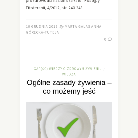
prozdrowotna nasion szarłatu”. Postępy
Fitoterapii, 4/2012, str. 240-243.
19 GRUDNIA 2019
By
MARTA GALAS ANNA
GÓRECKA-TUTEJA
0
GAR(ŚĆ) WIEDZY O ZDROWYM ŻYWIENIU
/
WIEDZA
Ogólne zasady żywienia –
co możemy jeść