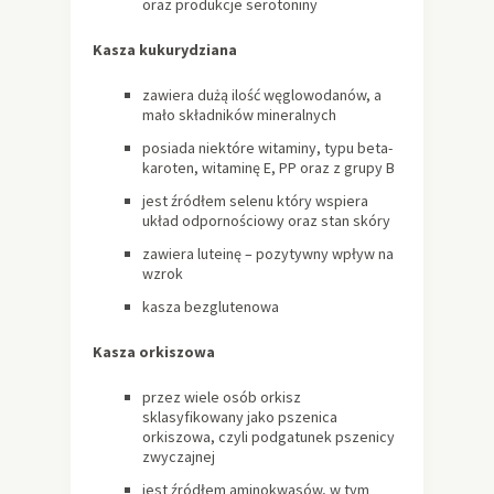
oraz produkcje serotoniny
Kasza kukurydziana
zawiera dużą ilość węglowodanów, a
mało składników mineralnych
posiada niektóre witaminy, typu beta-
karoten, witaminę E, PP oraz z grupy B
jest źródłem selenu który wspiera
układ odpornościowy oraz stan skóry
zawiera luteinę – pozytywny wpływ na
wzrok
kasza bezglutenowa
Kasza orkiszowa
przez wiele osób orkisz
sklasyfikowany jako pszenica
orkiszowa, czyli podgatunek pszenicy
zwyczajnej
jest źródłem aminokwasów, w tym