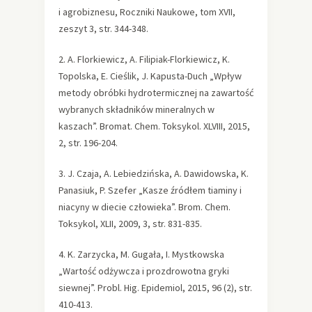
i agrobiznesu, Roczniki Naukowe, tom XVII,
zeszyt 3, str. 344-348.
2. A. Florkiewicz, A. Filipiak-Florkiewicz, K.
Topolska, E. Cieślik, J. Kapusta-Duch „Wpływ
metody obróbki hydrotermicznej na zawartość
wybranych składników mineralnych w
kaszach”. Bromat. Chem. Toksykol. XLVIII, 2015,
2, str. 196-204.
3. J. Czaja, A. Lebiedzińska, A. Dawidowska, K.
Panasiuk, P. Szefer „Kasze źródłem tiaminy i
niacyny w diecie człowieka”. Brom. Chem.
Toksykol, XLII, 2009, 3, str. 831-835.
4. K. Zarzycka, M. Gugała, I. Mystkowska
„Wartość odżywcza i prozdrowotna gryki
siewnej”. Probl. Hig. Epidemiol, 2015, 96 (2), str.
410-413.