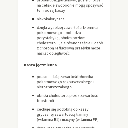
na celiakię swobodnie mogą spożywać
ten rodzaj kaszy
niskokaloryczna
dzięki wysokiej zawartości błonnika
pokarmowego – pobudza
perystaltykę, obniża poziom
cholesterolu, ale równocześnie u osób
z chorobą refluksową przełyku może
nasilać dolegliwości
Kasza jęczmienna
posiada dużą zawartość błonnika
pokarmowego rozpuszczalnego i
nierozpuszczalnego
obniża cholesterol przez zawartość
fitosteroli
cechuje się podobną do kaszy
gryczanej zawartością tiaminy
(witamina B1) i niacyny (witamina PP)
duży wachlarz rodzajów pozawala