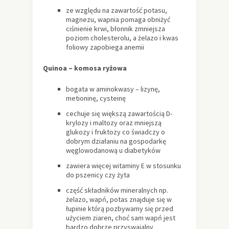
ze względu na zawartość potasu,
magnezu, wapnia pomaga obniżyć
ciśnienie krwi, błonnik zmniejsza
poziom cholesterolu, a żelazo i kwas
foliowy zapobiega anemii
Quinoa – komosa ryżowa
bogata w aminokwasy – lizynę,
metioninę, cysteinę
cechuje się większą zawartością D-
krylozy i maltozy oraz mniejszą
glukozy i fruktozy co świadczy o
dobrym działaniu na gospodarkę
węglowodanową u diabetyków
zawiera więcej witaminy E w stosunku
do pszenicy czy żyta
część składników mineralnych np.
żelazo, wapń, potas znajduje się w
łupinie którą pozbywamy się przed
użyciem ziaren, choć sam wapń jest
bardzo dobrze przyswajalny