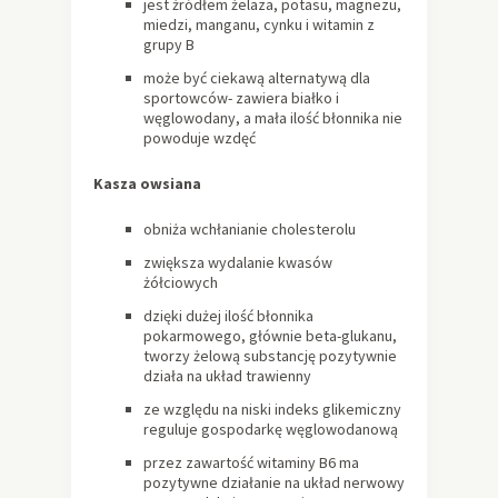
jest źródłem żelaza, potasu, magnezu,
miedzi, manganu, cynku i witamin z
grupy B
może być ciekawą alternatywą dla
sportowców- zawiera białko i
węglowodany, a mała ilość błonnika nie
powoduje wzdęć
Kasza owsiana
obniża wchłanianie cholesterolu
zwiększa wydalanie kwasów
żółciowych
dzięki dużej ilość błonnika
pokarmowego, głównie beta-glukanu,
tworzy żelową substancję pozytywnie
działa na układ trawienny
ze względu na niski indeks glikemiczny
reguluje gospodarkę węglowodanową
przez zawartość witaminy B6 ma
pozytywne działanie na układ nerwowy