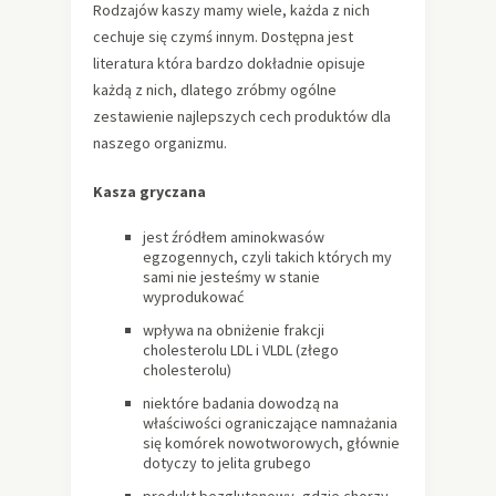
Rodzajów kaszy mamy wiele, każda z nich
cechuje się czymś innym. Dostępna jest
literatura która bardzo dokładnie opisuje
każdą z nich, dlatego zróbmy ogólne
zestawienie najlepszych cech produktów dla
naszego organizmu.
Kasza gryczana
jest źródłem aminokwasów
egzogennych, czyli takich których my
sami nie jesteśmy w stanie
wyprodukować
wpływa na obniżenie frakcji
cholesterolu LDL i VLDL (złego
cholesterolu)
niektóre badania dowodzą na
właściwości ograniczające namnażania
się komórek nowotworowych, głównie
dotyczy to jelita grubego
produkt bezglutenowy, gdzie chorzy