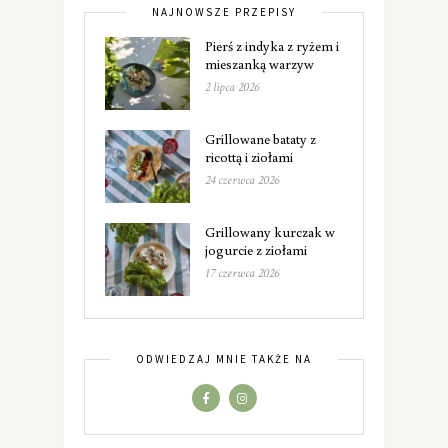
NAJNOWSZE PRZEPISY
Pierś z indyka z ryżem i
mieszanką warzyw
2 lipca 2026
Grillowane bataty z
ricottą i ziołami
24 czerwca 2026
Grillowany kurczak w
jogurcie z ziołami
17 czerwca 2026
ODWIEDZAJ MNIE TAKŻE NA