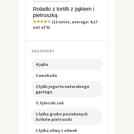
Roladki z tortilli z jajkiem i
pietruszką
(
12
votes, average:
4,17
out of 5)
SKŁADNIKI
4 jajka
2 awokado
2 łyżki jogurtu naturalnego
gęstego
½ łyżeczki soli
1 łyżka grubo posiekanych
listków pietruszki
1 łyżka oliwy z oliwek