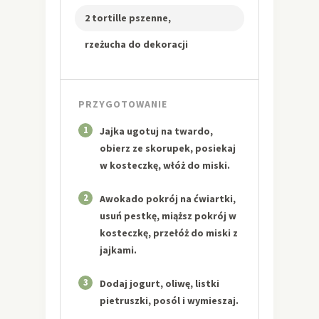
2 tortille pszenne,
rzeżucha do dekoracji
PRZYGOTOWANIE
1
Jajka ugotuj na twardo,
obierz ze skorupek, posiekaj
w kosteczkę, włóż do miski.
2
Awokado pokrój na ćwiartki,
usuń pestkę, miąższ pokrój w
kosteczkę, przełóż do miski z
jajkami.
3
Dodaj jogurt, oliwę, listki
pietruszki, posól i wymieszaj.