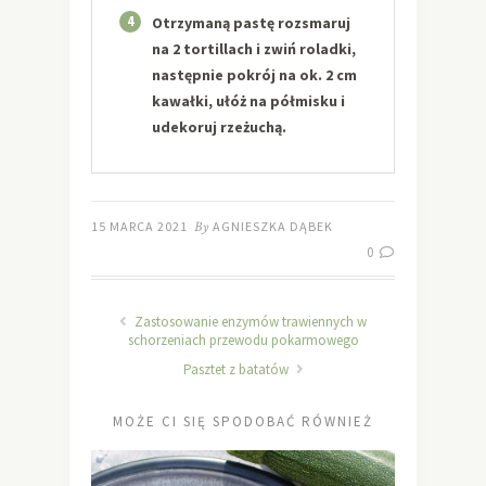
4
Otrzymaną pastę rozsmaruj
na 2 tortillach i zwiń roladki,
następnie pokrój na ok. 2 cm
kawałki, ułóż na półmisku i
udekoruj rzeżuchą.
15 MARCA 2021
By
AGNIESZKA DĄBEK
0
Zastosowanie enzymów trawiennych w
schorzeniach przewodu pokarmowego
Pasztet z batatów
MOŻE CI SIĘ SPODOBAĆ RÓWNIEŻ