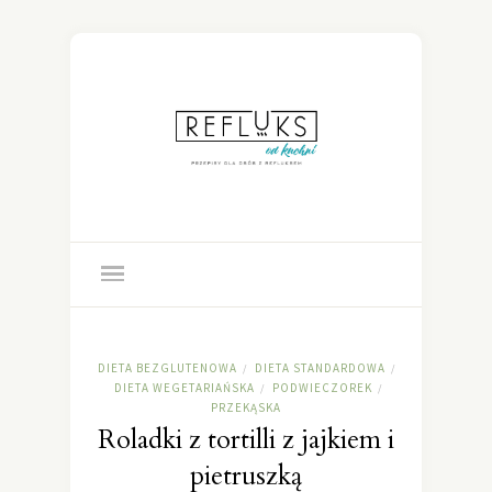
DIETA BEZGLUTENOWA
DIETA STANDARDOWA
/
/
DIETA WEGETARIAŃSKA
PODWIECZOREK
/
/
PRZEKĄSKA
Roladki z tortilli z jajkiem i
pietruszką