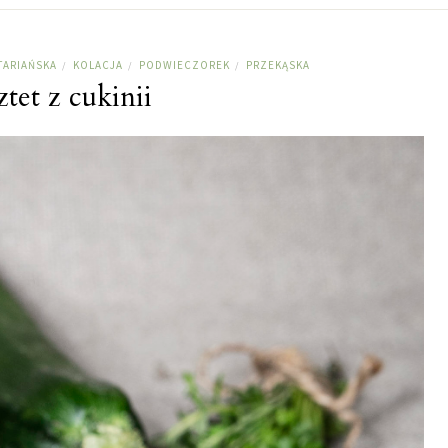
TARIAŃSKA
KOLACJA
PODWIECZOREK
PRZEKĄSKA
/
/
/
ztet z cukinii