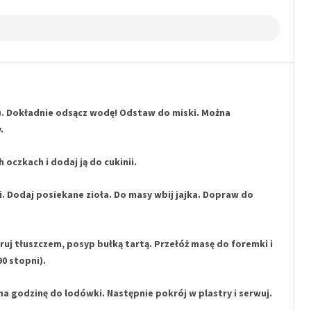
a). Dokładnie odsącz wodę! Odstaw do miski. Można
.
 oczkach i dodaj ją do cukinii.
 Dodaj posiekane zioła. Do masy wbij jajka. Dopraw do
uj tłuszczem, posyp bułką tartą. Przełóż masę do foremki i
90 stopni).
 godzinę do lodówki. Następnie pokrój w plastry i serwuj.