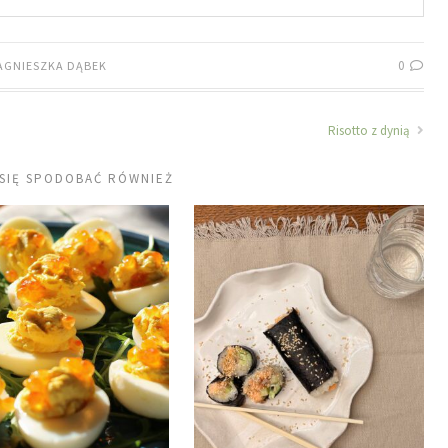
0
AGNIESZKA DĄBEK
Risotto z dynią
 SIĘ SPODOBAĆ RÓWNIEŻ