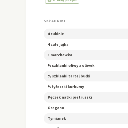
SKŁADNIKI
4 cukinie
4 całe jajka
1 marchewka
½ szklanki oliwy z oliwek
½ szklanki tartej bułki
½ łyżeczki kurkumy
Pęczek natki pietruszki
Oregano
Tymianek