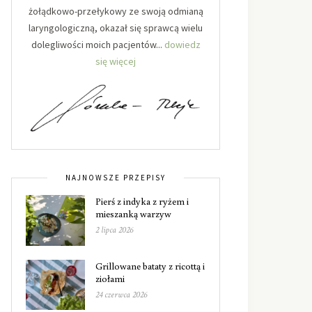
żołądkowo-przełykowy ze swoją odmianą
laryngologiczną, okazał się sprawcą wielu
dolegliwości moich pacjentów...
dowiedz
się więcej
NAJNOWSZE PRZEPISY
Pierś z indyka z ryżem i
mieszanką warzyw
2 lipca 2026
Grillowane bataty z ricottą i
ziołami
24 czerwca 2026