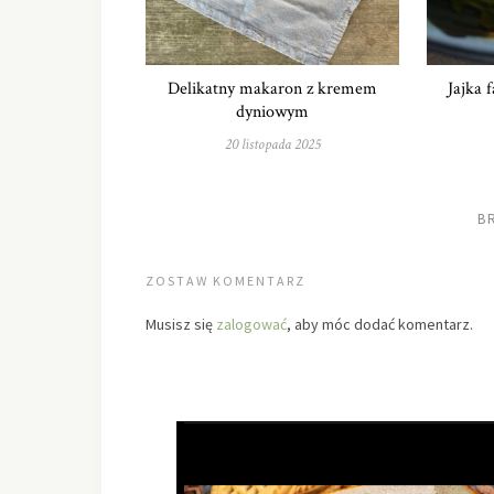
Delikatny makaron z kremem
Jajka 
dyniowym
20 listopada 2025
B
ZOSTAW KOMENTARZ
Musisz się
zalogować
, aby móc dodać komentarz.