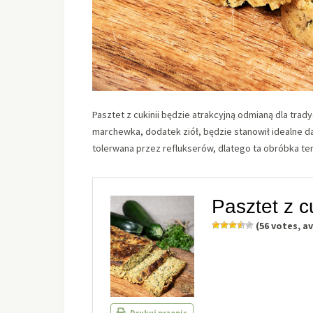
Pasztet z cukinii będzie atrakcyjną odmianą dla tra
marchewka, dodatek ziół, będzie stanowił idealne d
tolerwana przez reflukserów, dlatego ta obróbka ter
Pasztet z cu
(
56
votes, a
Drukuj przepis