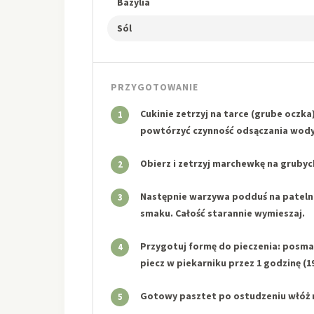
Bazylia
Sól
PRZYGOTOWANIE
Cukinie zetrzyj na tarce (grube oczk
1
powtórzyć czynność odsączania wody
Obierz i zetrzyj marchewkę na grubych
2
Następnie warzywa podduś na patelni.
3
smaku. Całość starannie wymieszaj.
Przygotuj formę do pieczenia: posmar
4
piecz w piekarniku przez 1 godzinę (1
Gotowy pasztet po ostudzeniu włóż na
5