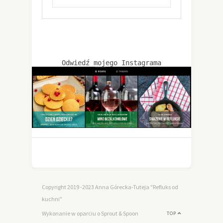
Odwiedź mojego Instagrama
Copyright 2019 -2023 Anna Górecka-Tuteja "Refluks od
kuchni"
Wykonanie w oparciu o Sprout & Spoon
TOP