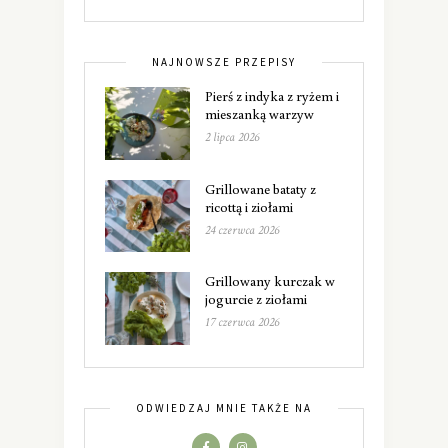
NAJNOWSZE PRZEPISY
Pierś z indyka z ryżem i
mieszanką warzyw
2 lipca 2026
Grillowane bataty z
ricottą i ziołami
24 czerwca 2026
Grillowany kurczak w
jogurcie z ziołami
17 czerwca 2026
ODWIEDZAJ MNIE TAKŻE NA