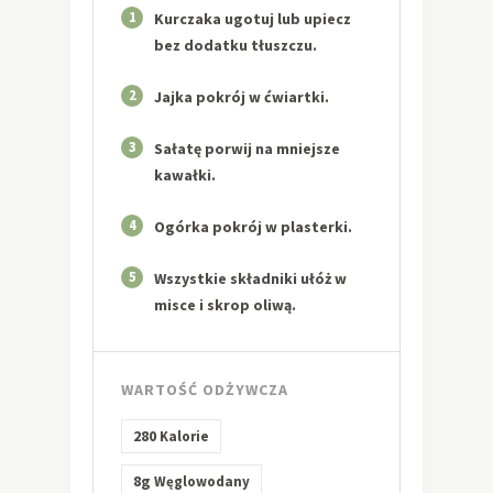
1
Kurczaka ugotuj lub upiecz
bez dodatku tłuszczu.
2
Jajka pokrój w ćwiartki.
3
Sałatę porwij na mniejsze
kawałki.
4
Ogórka pokrój w plasterki.
5
Wszystkie składniki ułóż w
misce i skrop oliwą.
WARTOŚĆ ODŻYWCZA
280
Kalorie
8g
Węglowodany