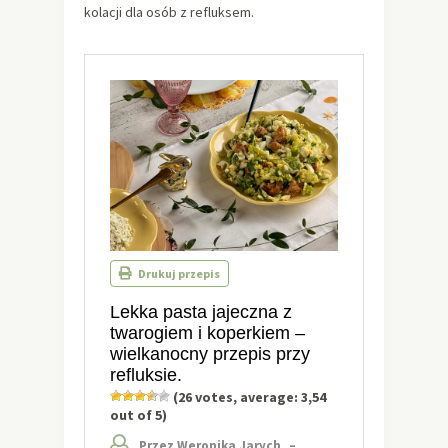
kolacji dla osób z refluksem.
Drukuj przepis
Lekka pasta jajeczna z
twarogiem i koperkiem –
wielkanocny przepis przy
refluksie.
(
26
votes, average:
3,54
out of 5)
Przez Weronika Jarych
–