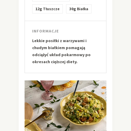
12g
30g
Tłuszcze
Białka
INFORMACJE
Lekkie posiłki z warzywami i
chudym białkiem pomagają
odciążyć układ pokarmowy po
okresach cięższej diety.