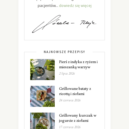
pacjentów...
dowiedz się więcej
NAJNOWSZE PRZEPISY
Pierś z indyka z ryżem i
mieszanką warzyw
2 lipca 2026
Grillowane bataty z
ricottą i ziołami
24 czerwca 2026
Grillowany kurczak w
jogurcie z ziołami
17 czerwca 2026