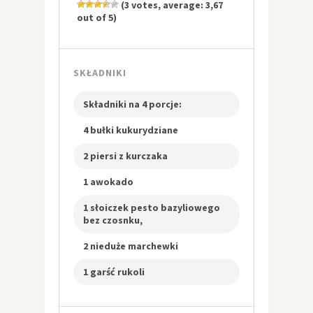
(
3
votes, average:
3,67
out of 5)
SKŁADNIKI
Składniki na 4 porcje:
4 bułki kukurydziane
2 piersi z kurczaka
1 awokado
1 słoiczek pesto bazyliowego
bez czosnku,
2 nieduże marchewki
1 garść rukoli