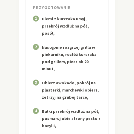
PRZYGOTOWANIE
1
Piersi z kurczaka umyj,
przekrój wzdłuż na pół ,
posól,
2
Następnie rozgrzej grilla w
piekarniku, rozłóż kurczaka
pod grillem, piecz ok 20
minut,
3
Obierz awokado, pokrój na
plasterki, marchewki obierz,
zetrzyj na grubej tarce,
4
Bułki przekrój wzdłuż na pół,
posmaruj obie strony pesto z
bazylii,