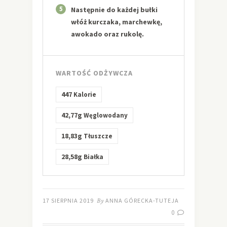
5
Następnie do każdej bułki
włóż kurczaka, marchewkę,
awokado oraz rukolę.
WARTOŚĆ ODŻYWCZA
447
Kalorie
42,77g
Węglowodany
18,83g
Tłuszcze
28,58g
Białka
17 SIERPNIA 2019
By
ANNA GÓRECKA-TUTEJA
0