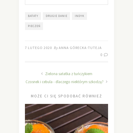
BATATY
DRUGIE DANIE
INDYK
PIECZEŃ
7 LUTEGO 2020
By
ANNA GÓRECKA-TUTEJA
0
Zielona sałatka z tuńczykiem
Czosnek i cebula - dlaczego niektórym szkodzą?
MOŻE CI SIĘ SPODOBAĆ RÓWNIEŻ