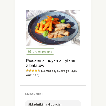
Drukuj przepis
Pieczeń z indyka z frytkami
z batatów
(
11
votes, average:
4,82
out of 5)
SKŁADNIKI
Składniki na 4 porcje: