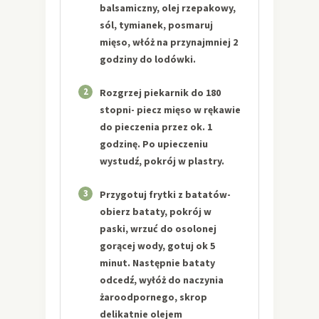
balsamiczny, olej rzepakowy,
sól, tymianek, posmaruj
mięso, włóż na przynajmniej 2
godziny do lodówki.
2
Rozgrzej piekarnik do 180
stopni- piecz mięso w rękawie
do pieczenia przez ok. 1
godzinę. Po upieczeniu
wystudź, pokrój w plastry.
3
Przygotuj frytki z batatów-
obierz bataty, pokrój w
paski, wrzuć do osolonej
gorącej wody, gotuj ok 5
minut. Następnie bataty
odcedź, wyłóż do naczynia
żaroodpornego, skrop
delikatnie olejem