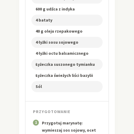
600 g udźca z indyka
4 bataty
40 g oleju rzepakowego
4 łyżki sosu sojowego
4 łyżki octu balsamicznego
Łyżeczka suszonego tymianku
Łyżeczka świeżych liści bazylii
Sól
PRZYGOTOWANIE
1
Przygotuj marynatę:
wymieszaj sos sojowy, ocet