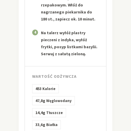
rzepakowym. Włóż do
nagrzanego piekarnika do
180 st., zapiecz ok. 10 minut.
4
Na talerz wyłóż plastry
pieczeni z indyka, wyłóż
frytki, posyp listkami bazylii.
Serwuj z sałatą zieloną.
WARTOŚĆ ODŻYWCZA
453
Kalorie
47,8g
Węglowodany
14,4g
Tłuszcze
33,6g
Białka