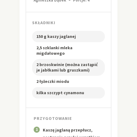
Agnieszka Dąbek
–
Porcje: 4
SKŁADNIKI
150 g kaszy jaglanej
2,5 szklanki mleka
migdałowego
2 brzoskwinie (można zastąpić
je jabłkami lub gruszkami)
2 łyżeczki miodu
kilka szczypt cynamonu
PRZYGOTOWANIE
1
Kaszę jaglaną przepłucz,