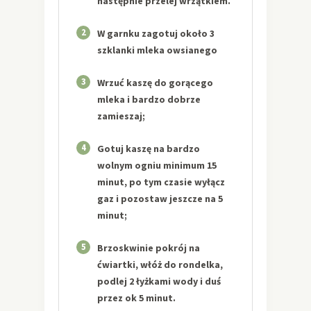
następnie przelej wrzątkiem.
2
W garnku zagotuj około 3
szklanki mleka owsianego
3
Wrzuć kaszę do gorącego
mleka i bardzo dobrze
zamieszaj;
4
Gotuj kaszę na bardzo
wolnym ogniu minimum 15
minut, po tym czasie wyłącz
gaz i pozostaw jeszcze na 5
minut;
5
Brzoskwinie pokrój na
ćwiartki, włóż do rondelka,
podlej 2 łyżkami wody i duś
przez ok 5 minut.