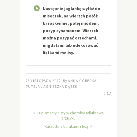
6
Następnie jaglankę wyłóż do
miseczek, na wierzch połóż
brzoskwinie, polej miodem,
posyp cynamonem. Wierzch
można posypać orzechami,
migdałami lub udekorować
listkami melisy.
23 LISTOPADA 2022
By
ANNA GÓRECKA-
TUTEJA / AGNIESZKA DĄBEK
0
Suplementy diety w chorobie refluksowej
przełyku
Kaszotto z burakami i fetą