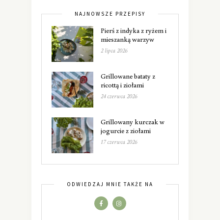
NAJNOWSZE PRZEPISY
Pierś z indyka z ryżem i
mieszanką warzyw
2 lipca 2026
Grillowane bataty z
ricottą i ziołami
24 czerwca 2026
Grillowany kurczak w
jogurcie z ziołami
17 czerwca 2026
ODWIEDZAJ MNIE TAKŻE NA