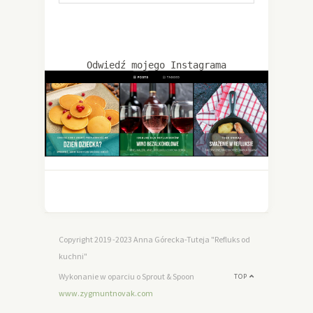
Odwiedź mojego Instagrama
Copyright 2019 -2023 Anna Górecka-Tuteja "Refluks od
kuchni"
Wykonanie w oparciu o Sprout & Spoon
TOP
www.zygmuntnovak.com