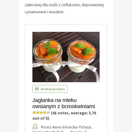
zalecanej dla osób z refluksem, doprawionej
cynamonem i miodem.
Drukuj przepis
Jaglanka na mleku
owsianym z brzoskwiniami
(
41
votes, average:
3,76
out of 5)
Przez Anna Górecka-Tuteja,