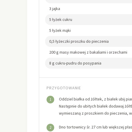
3 jajka
5 łyżek cukru
5 łyżek mąki
0,5 łyżeczki proszku do pieczenia
200 g masy makowej z bakaliami i orzechami
8 g cukru-pudru do posypania
PRZYGOTOWANIE
Oddziel białka od żółtek, z białek ubij pi
1
Następnie do ubitych białek dodawaj żółt
wymieszaną z proszkiem do pieczenia, w
Dno tortownicy śr. 27 cm lub większej pł
2