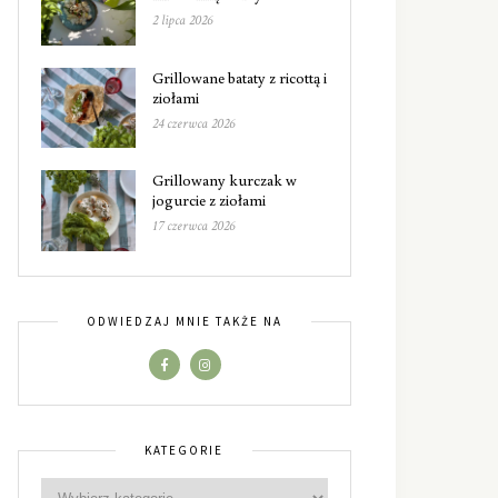
2 lipca 2026
Grillowane bataty z ricottą i
ziołami
24 czerwca 2026
Grillowany kurczak w
jogurcie z ziołami
17 czerwca 2026
ODWIEDZAJ MNIE TAKŻE NA
KATEGORIE