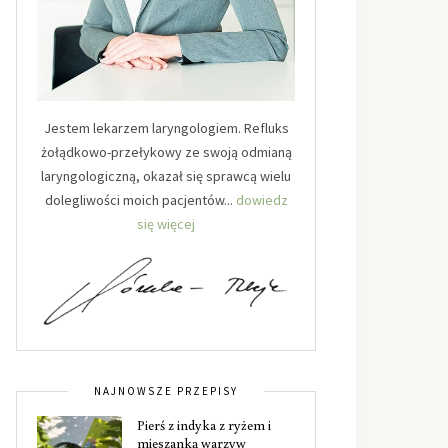
Jestem lekarzem laryngologiem. Refluks
żołądkowo-przełykowy ze swoją odmianą
laryngologiczną, okazał się sprawcą wielu
dolegliwości moich pacjentów...
dowiedz
się więcej
NAJNOWSZE PRZEPISY
Pierś z indyka z ryżem i
mieszanką warzyw