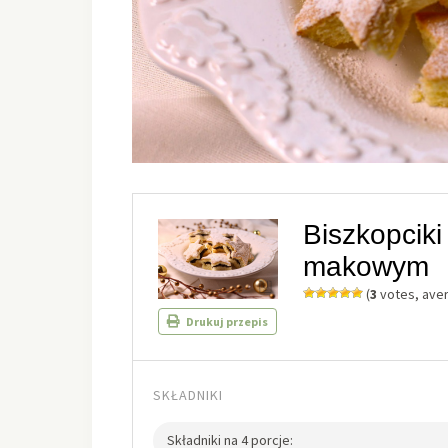
Biszkopcik
makowym
(
3
votes, ave
Drukuj przepis
SKŁADNIKI
Składniki na 4 porcje: