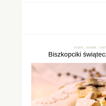
DESER
DESERY
DIE
/
/
Biszkopciki świąt