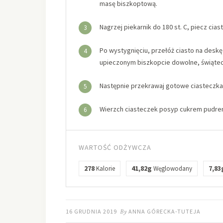
masę biszkoptową.
Nagrzej piekarnik do 180 st. C, piecz ciast
3
Po wystygnięciu, przełóż ciasto na desk
4
upieczonym biszkopcie dowolne, świątec
Następnie przekrawaj gotowe ciasteczka 
5
Wierzch ciasteczek posyp cukrem pudre
6
WARTOŚĆ ODŻYWCZA
278
41,82g
7,83
Kalorie
Węglowodany
16 GRUDNIA 2019
By
ANNA GÓRECKA-TUTEJA