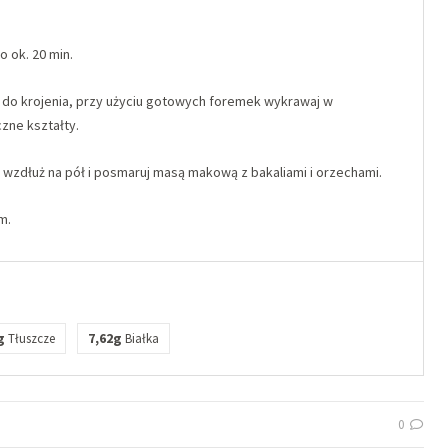
o ok. 20 min.
ę do krojenia, przy użyciu gotowych foremek wykrawaj w
zne kształty.
wzdłuż na pół i posmaruj masą makową z bakaliami i orzechami.
m.
g
7,62g
Tłuszcze
Białka
0