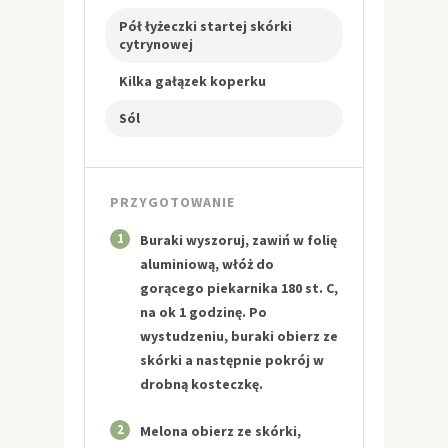
Pół łyżeczki startej skórki
cytrynowej
Kilka gałązek koperku
Sól
PRZYGOTOWANIE
1
Buraki wyszoruj, zawiń w folię
aluminiową, włóż do
gorącego piekarnika 180 st. C,
na ok 1 godzinę. Po
wystudzeniu, buraki obierz ze
skórki a następnie pokrój w
drobną kosteczkę.
2
Melona obierz ze skórki,