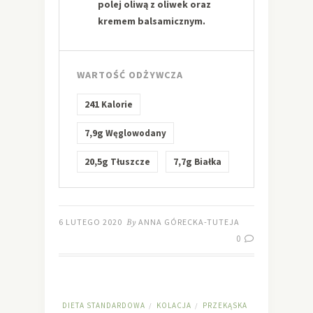
polej oliwą z oliwek oraz
kremem balsamicznym.
WARTOŚĆ ODŻYWCZA
241
Kalorie
7,9g
Węglowodany
20,5g
7,7g
Tłuszcze
Białka
6 LUTEGO 2020
By
ANNA GÓRECKA-TUTEJA
0
DIETA STANDARDOWA
KOLACJA
PRZEKĄSKA
/
/