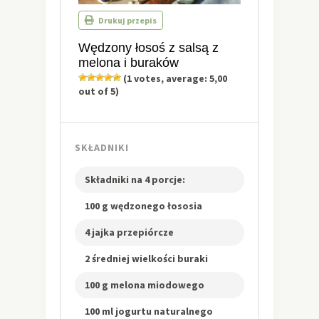
Drukuj przepis
Wędzony łosoś z salsą z
melona i buraków
(
1
votes, average:
5,00
out of 5)
SKŁADNIKI
Składniki na 4 porcje:
100 g wędzonego łososia
4 jajka przepiórcze
2 średniej wielkości buraki
100 g melona miodowego
100 ml jogurtu naturalnego