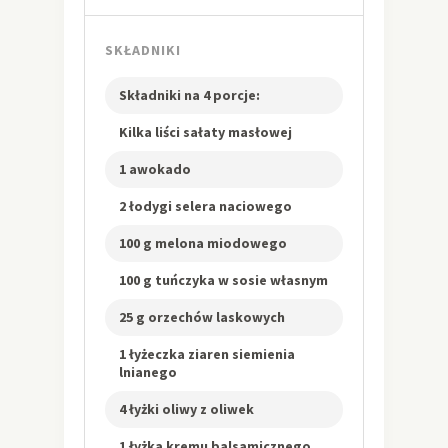
SKŁADNIKI
Składniki na 4 porcje:
Kilka liści sałaty masłowej
1 awokado
2 łodygi selera naciowego
100 g melona miodowego
100 g tuńczyka w sosie własnym
25 g orzechów laskowych
1 łyżeczka ziaren siemienia
lnianego
4 łyżki oliwy z oliwek
1 łyżka kremu balsamicznego