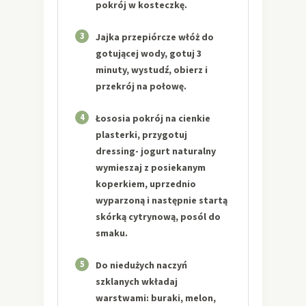
pokrój w kosteczkę.
3
Jajka przepiórcze włóż do
gotującej wody, gotuj 3
minuty, wystudź, obierz i
przekrój na połowę.
4
Łososia pokrój na cienkie
plasterki, przygotuj
dressing- jogurt naturalny
wymieszaj z posiekanym
koperkiem, uprzednio
wyparzoną i następnie startą
skórką cytrynową, posól do
smaku.
5
Do niedużych naczyń
szklanych wkładaj
warstwami: buraki, melon,