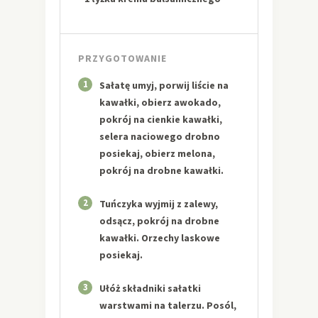
PRZYGOTOWANIE
1
Sałatę umyj, porwij liście na
kawałki, obierz awokado,
pokrój na cienkie kawałki,
selera naciowego drobno
posiekaj, obierz melona,
pokrój na drobne kawałki.
2
Tuńczyka wyjmij z zalewy,
odsącz, pokrój na drobne
kawałki. Orzechy laskowe
posiekaj.
3
Ułóż składniki sałatki
warstwami na talerzu. Posól,