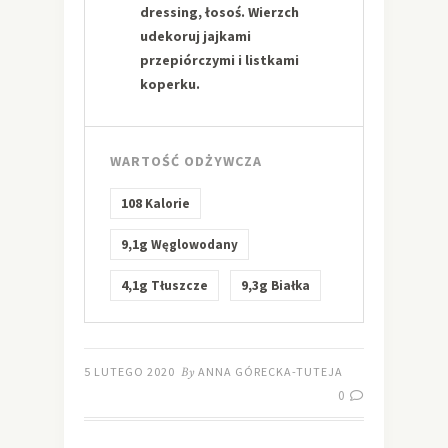
dressing, łosoś. Wierzch
udekoruj jajkami
przepiórczymi i listkami
koperku.
WARTOŚĆ ODŻYWCZA
108
Kalorie
9,1g
Węglowodany
4,1g
9,3g
Tłuszcze
Białka
5 LUTEGO 2020
By
ANNA GÓRECKA-TUTEJA
0