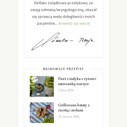
Refluks żołądkowo-przełykowy ze
swoją odmianą laryngologiczną, okazał
się sprawcą wielu dolegliwości moich
pacjentów...
dowiedz się więcej
NAJNOWSZE PRZEPISY
Pierś z indyka z ryżem i
mieszanką warzyw
2 lipca 2026
Grillowane bataty z
ricottą i ziołami
24 czerwca 2026