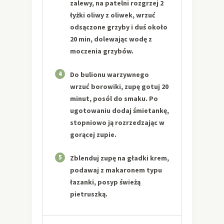
zalewy, na patelni rozgrzej 2
łyżki oliwy z oliwek, wrzuć
odsączone grzyby i duś około
20 min, dolewając wodę z
moczenia grzybów.
4
Do bulionu warzywnego
wrzuć borowiki, zupę gotuj 20
minut, posól do smaku. Po
ugotowaniu dodaj śmietankę,
stopniowo ją rozrzedzając w
gorącej zupie.
5
Zblenduj zupę na gładki krem,
podawaj z makaronem typu
łazanki, posyp świeżą
pietruszką.