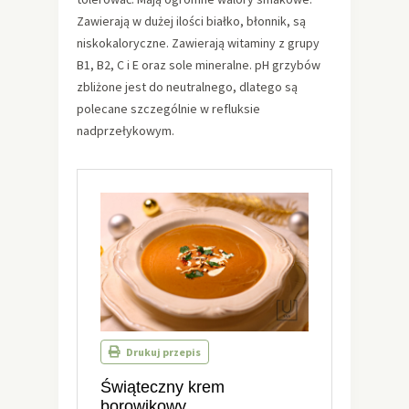
Zawierają w dużej ilości białko, błonnik, są
niskokaloryczne. Zawierają witaminy z grupy
B1, B2, C i E oraz sole mineralne. pH grzybów
zbliżone jest do neutralnego, dlatego są
polecane szczególnie w refluksie
nadprzełykowym.
Drukuj przepis
Świąteczny krem
borowikowy