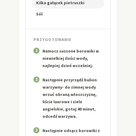
Kilka gałązek pietruszki
Sól
PRZYGOTOWANIE
1
Namocz suszone borowiki w
niewielkiej ilości wody,
najlepiej dzień wcześniej.
2
Następnie przyrządź bulion
warzywny- do zimnej wody
wrzuć obraną włoszczyznę,
liście laurowe i ziele
angielskie, gotuj 40 minut,
odcedź warzywa.
3
Następnie odsącz borowiki z