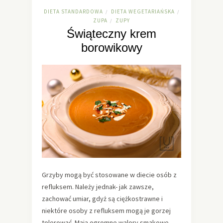
DIETA STANDARDOWA
DIETA WEGETARIAŃSKA
/
/
ZUPA
ZUPY
/
Świąteczny krem
borowikowy
Grzyby mogą być stosowane w diecie osób z
refluksem. Należy jednak- jak zawsze,
zachować umiar, gdyż są ciężkostrawne i
niektóre osoby z refluksem mogą je gorzej
tolerować. Mają ogromne walory smakowe.