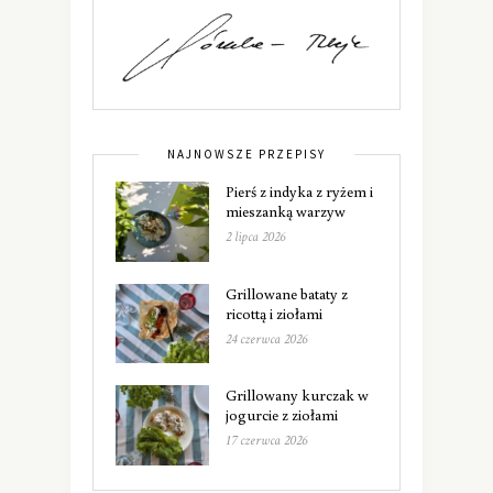
NAJNOWSZE PRZEPISY
Pierś z indyka z ryżem i
mieszanką warzyw
2 lipca 2026
Grillowane bataty z
ricottą i ziołami
24 czerwca 2026
Grillowany kurczak w
jogurcie z ziołami
17 czerwca 2026