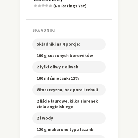
(No Ratings Yet)
SKŁADNIKI
Składniki na 4 porcje:
100 g suszonych borowików
2 łyżki oliwy z oliwek
100 ml śmietanki 12%
Włoszczyzna, bez pora i cebuli
2 liście laurowe, kilka ziarenek
ziela angielskiego
2 l wody
120 g makaronu typu łazanki