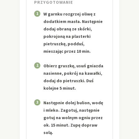
PRZYGOTOWANIE
1
W garnku rozgrzej oliwę z
dodatkiem masła. Następnie
dodaj obraną ze skórki,
pokrojoną na plasterki
pietruszkę, podduś,
mieszając przez 10 min.
2
Obierz gruszkę, usuń gniazda
nasienne, pokrój na kawałki,
dodaj do pietruszki. Duś
kolejne 5 minut.
3
Następnie dolej bulion, wodę
i mleko. Zagotuj, następnie
gotuj na wolnym ogniu przez
ok. 15 minut. Zupę dopraw
solą.