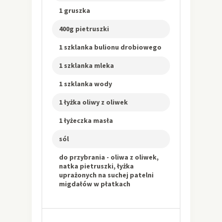
1 gruszka
400g pietruszki
1 szklanka bulionu drobiowego
1 szklanka mleka
1 szklanka wody
1 łyżka oliwy z oliwek
1 łyżeczka masła
sól
do przybrania - oliwa z oliwek,
natka pietruszki, łyżka
uprażonych na suchej patelni
migdałów w płatkach