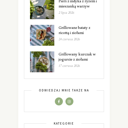
Pierś z indyka z ryżem i
mieszanką warzyw
2 lipca 2026
Grillowane bataty z
ricottą i ziołami
24 czerwca 2026
Grillowany kurczak w
jogurcie z ziołami
17 czerwca 2026
ODWIEDZAJ MNIE TAKŻE NA
KATEGORIE