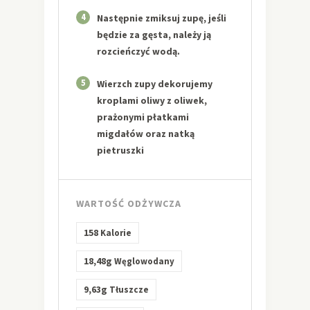
4
Następnie zmiksuj zupę, jeśli
będzie za gęsta, należy ją
rozcieńczyć wodą.
5
Wierzch zupy dekorujemy
kroplami oliwy z oliwek,
prażonymi płatkami
migdałów oraz natką
pietruszki
WARTOŚĆ ODŻYWCZA
158
Kalorie
18,48g
Węglowodany
9,63g
Tłuszcze