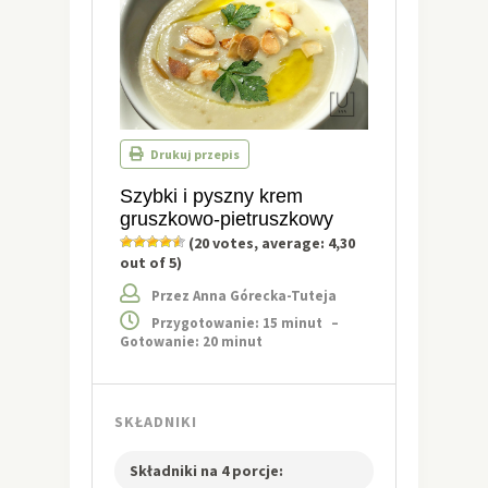
Drukuj przepis
Szybki i pyszny krem
gruszkowo-pietruszkowy
(
20
votes, average:
4,30
out of 5)
Przez Anna Górecka-Tuteja
Przygotowanie: 15 minut
–
Gotowanie: 20 minut
SKŁADNIKI
Składniki na 4 porcje: