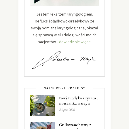
Jestem lekarzem laryngologiem.
Refluks żołądkowo-przełykowy ze
swoją odmianą laryngologiczną, okazał
się sprawcą wielu dolegliwości moich
pacjentów...
dowiedz się więcej
NAJNOWSZE PRZEPISY
Pierś z indyka z ryżem i
mieszanką warzyw
2 lipca 2026
Grillowane bataty z